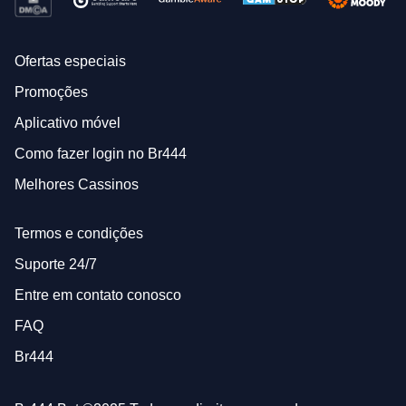
Ofertas especiais
Promoções
Aplicativo móvel
Como fazer login no Br444
Melhores Cassinos
Termos e condições
Suporte 24/7
Entre em contato conosco
FAQ
Br444