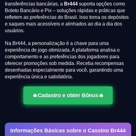
transferências bancárias, a
Br444
suporta opções como
Boleto Bancário e Pix – soluções rápidas e práticas que
refletem as preferências do Brasil. Isso torna os depósitos
e saques mais acessíveis e alinhados ao dia a dia dos
usuários.
Na Br444, a personalização é a chave para uma
experiência de jogo otimizada. A plataforma analisa o
comportamento e as preferências dos jogadores para
oferecer promoções sob medida. Receba recompensas
desenhadas especialmente para você, garantindo uma
experiência única e satisfatória.
🔥Cadastro e obter Bônus🔥
Informações Básicas sobre o Cassino Br444