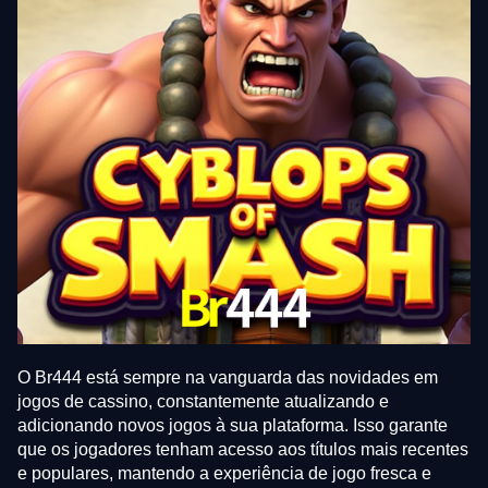
O Br444 está sempre na vanguarda das novidades em
jogos de cassino, constantemente atualizando e
adicionando novos jogos à sua plataforma. Isso garante
que os jogadores tenham acesso aos títulos mais recentes
e populares, mantendo a experiência de jogo fresca e