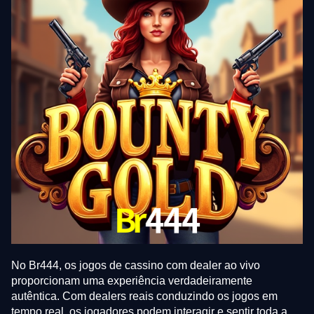
No Br444, os jogos de cassino com dealer ao vivo
proporcionam uma experiência verdadeiramente
autêntica. Com dealers reais conduzindo os jogos em
tempo real, os jogadores podem interagir e sentir toda a