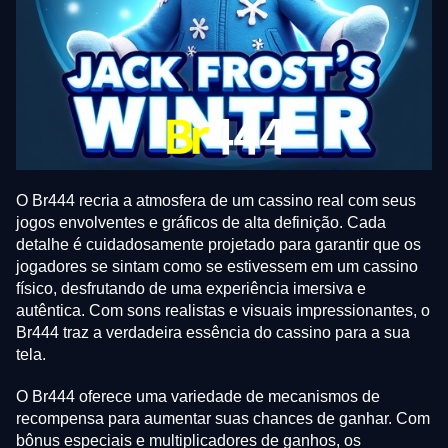
O Br444 recria a atmosfera de um cassino real com seus
jogos envolventes e gráficos de alta definição. Cada
detalhe é cuidadosamente projetado para garantir que os
jogadores se sintam como se estivessem em um cassino
físico, desfrutando de uma experiência imersiva e
autêntica. Com sons realistas e visuais impressionantes, o
Br444 traz a verdadeira essência do cassino para a sua
tela.
O Br444 oferece uma variedade de mecanismos de
recompensa para aumentar suas chances de ganhar. Com
bônus especiais e multiplicadores de ganhos, os