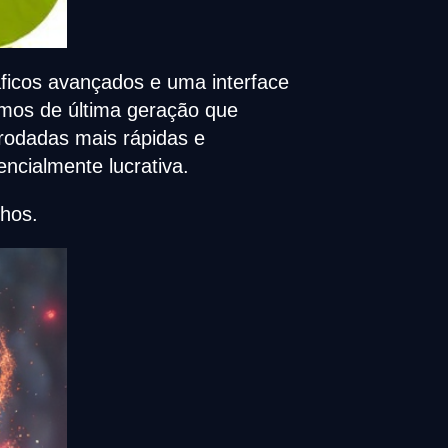
áficos avançados e uma interface
itmos de última geração que
rodadas mais rápidas e
ncialmente lucrativa.
nhos.