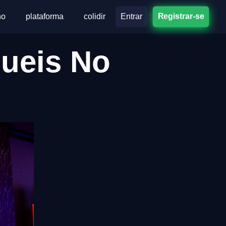
no
plataforma
colidir
Entrar
Registrar-se
queis No