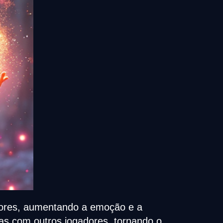
dores, aumentando a emoção e a
ias com outros jogadores, tornando o