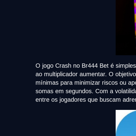
O jogo Crash no Br444 Bet é simple
ao multiplicador aumentar. O objetivo
mínimas para minimizar riscos ou ap
somas em segundos. Com a volatilida
entre os jogadores que buscam adre