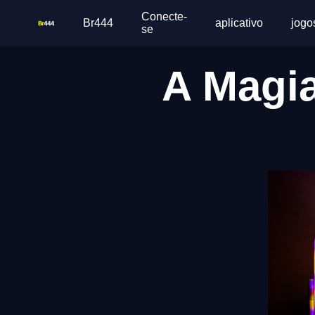
Conecte-
Br444
aplicativo
jogo
se
A Magia