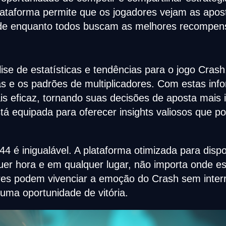
ataforma permite que os jogadores vejam as apost
e enquanto todos buscam as melhores recompen
se de estatísticas e tendências para o jogo Crash
s e os padrões de multiplicadores. Com estas in
ais eficaz, tornando suas decisões de aposta mai
tá equipada para oferecer insights valiosos que 
4 é inigualável. A plataforma otimizada para disp
uer hora e em qualquer lugar, não importa onde es
dores podem vivenciar a emoção do Crash sem inte
ma oportunidade de vitória.