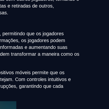
as e retiradas de outros,
sas.
, permitindo que os jogadores
formações, os jogadores podem
s informadas e aumentando suas
podem transformar a maneira como os
ositivos móveis permite que os
tejam. Com controles intuitivos e
rrupções, garantindo que cada