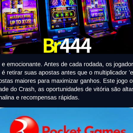
s e emocionante. Antes de cada rodada, os jogado
 é retirar suas apostas antes que o multiplicador '
ostas maiores para maximizar ganhos. Este jogo 
de do Crash, as oportunidades de vitória são alta
nalina e recompensas rápidas.