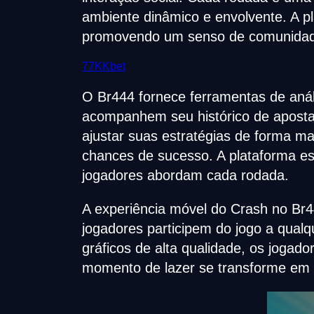
ambiente dinâmico e envolvente. A pl
promovendo um senso de comunidad
77KKbet
O Br444 fornece ferramentas de análi
acompanhem seu histórico de aposta
ajustar suas estratégias de forma m
chances de sucesso. A plataforma es
jogadores abordam cada rodada.
A experiência móvel do Crash no Br44
jogadores participem do jogo a qualq
gráficos de alta qualidade, os joga
momento de lazer se transforme em u