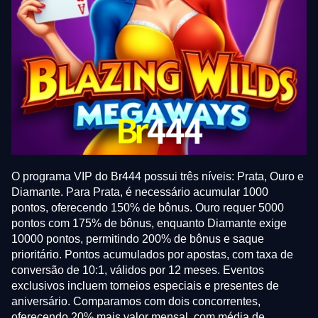
O programa VIP do Br444 possui três níveis: Prata, Ouro e
Diamante. Para Prata, é necessário acumular 1000
pontos, oferecendo 150% de bônus. Ouro requer 5000
pontos com 175% de bônus, enquanto Diamante exige
10000 pontos, permitindo 200% de bônus e saque
prioritário. Pontos acumulados por apostas, com taxa de
conversão de 10:1, válidos por 12 meses. Eventos
exclusivos incluem torneios especiais e presentes de
aniversário. Comparamos com dois concorrentes,
oferecendo 20% mais valor mensal, com média de