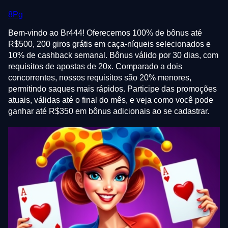
8Pg
Bem-vindo ao Br444! Oferecemos 100% de bônus até
R$500, 200 giros grátis em caça-níqueis selecionados e
10% de cashback semanal. Bônus válido por 30 dias, com
requisitos de apostas de 20x. Comparado a dois
concorrentes, nossos requisitos são 20% menores,
permitindo saques mais rápidos. Participe das promoções
atuais, válidas até o final do mês, e veja como você pode
ganhar até R$350 em bônus adicionais ao se cadastrar.