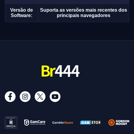
Versão de
Suporta as versões mais recentes dos
Software:
principais navegadores