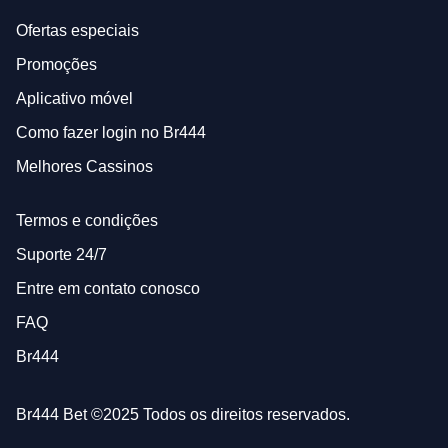
Ofertas especiais
Promoções
Aplicativo móvel
Como fazer login no Br444
Melhores Cassinos
Termos e condições
Suporte 24/7
Entre em contato conosco
FAQ
Br444
Br444 Bet ©2025 Todos os direitos reservados.