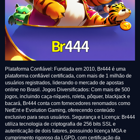
Plataforma Confiável: Fundada em 2010, Br444 é uma
plataforma confiável certificada, com mais de 1 milhão de
usuários registrados, liderando o mercado de apostas
online no Brasil. Jogos Diversificados: Com mais de 500
jogos, incluindo caça-níqueis, roleta, pôquer, blackjack e
bacará, Br444 conta com fornecedores renomados como
NetEnt e Evolution Gaming, oferecendo conteúdo
exclusivo para seus usuários. Segurança e Licença: Br444
utiliza tecnologia de criptografia de 256 bits SSL e
autenticação de dois fatores, possuindo licença MGA e
cumprimento rigoroso da LGPD, com certificação da