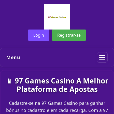
Login
Registrar-se
Menu
📱 97 Games Casino A Melhor
Plataforma de Apostas
Cadastre-se na 97 Games Casino para ganhar
bônus no cadastro e em cada recarga. Com a 97