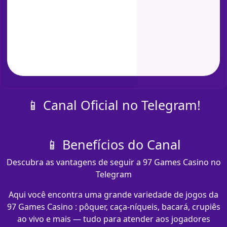
📱 Canal Oficial no Telegram!
📱 Benefícios do Canal
Descubra as vantagens de seguir a 97 Games Casino no
Telegram
Aqui você encontra uma grande variedade de jogos da
97 Games Casino : pôquer, caça-níqueis, bacará, crupiês
ao vivo e mais — tudo para atender aos jogadores