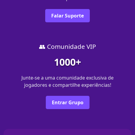
Falar Suporte
👥 Comunidade VIP
1000+
Junte-se a uma comunidade exclusiva de
jogadores e compartilhe experiências!
Entrar Grupo