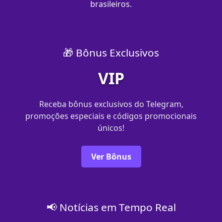
brasileiros.
🎁 Bônus Exclusivos
VIP
Receba bônus exclusivos do Telegram,
promoções especiais e códigos promocionais
únicos!
Ver Bônus
📢 Notícias em Tempo Real