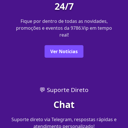
24/7
Fique por dentro de todas as novidades,
promoções e eventos da 9786.Vip em tempo
real!
Ver Notícias
💬 Suporte Direto
Chat
Suporte direto via Telegram, respostas rápidas e
atendimento personalizado!