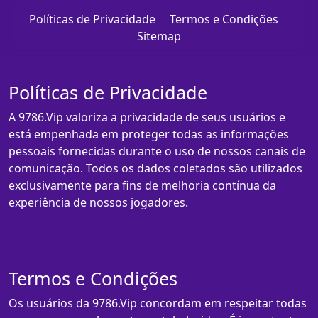
Políticas de Privacidade
Termos e Condições
Sitemap
Políticas de Privacidade
A 9786.Vip valoriza a privacidade de seus usuários e
está empenhada em proteger todas as informações
pessoais fornecidas durante o uso de nossos canais de
comunicação. Todos os dados coletados são utilizados
exclusivamente para fins de melhoria contínua da
experiência de nossos jogadores.
Termos e Condições
Os usuários da 9786.Vip concordam em respeitar todas