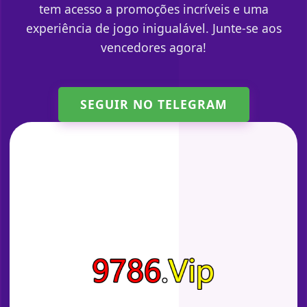
tem acesso a promoções incríveis e uma
experiência de jogo inigualável. Junte-se aos
vencedores agora!
SEGUIR NO TELEGRAM