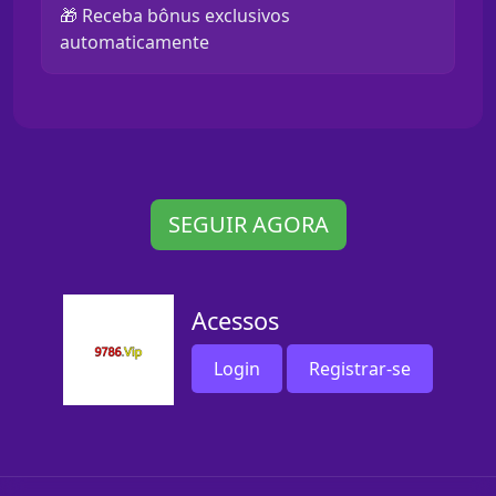
🎁 Receba bônus exclusivos
automaticamente
SEGUIR AGORA
Acessos
Login
Registrar-se