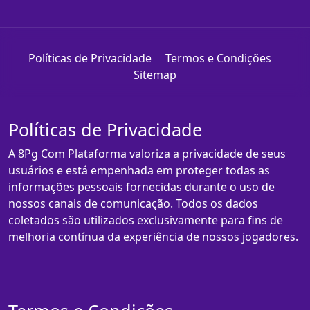
Políticas de Privacidade
Termos e Condições
Sitemap
Políticas de Privacidade
A 8Pg Com Plataforma valoriza a privacidade de seus
usuários e está empenhada em proteger todas as
informações pessoais fornecidas durante o uso de
nossos canais de comunicação. Todos os dados
coletados são utilizados exclusivamente para fins de
melhoria contínua da experiência de nossos jogadores.