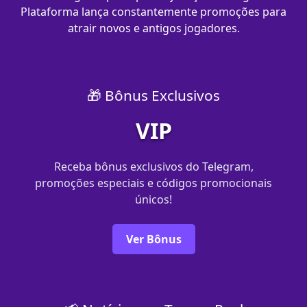
Plataforma lança constantemente promoções para
atrair novos e antigos jogadores.
🎁 Bônus Exclusivos
VIP
Receba bônus exclusivos do Telegram,
promoções especiais e códigos promocionais
únicos!
Ver Bônus