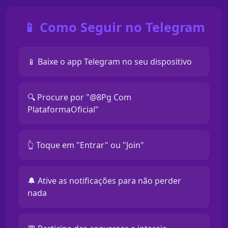
📱 Como Seguir no Telegram
📱 Baixe o app Telegram no seu dispositivo
🔍 Procure por "@8Pg Com
PlataformaOficial"
👆 Toque em "Entrar" ou "Join"
🔔 Ative as notificações para não perder
nada