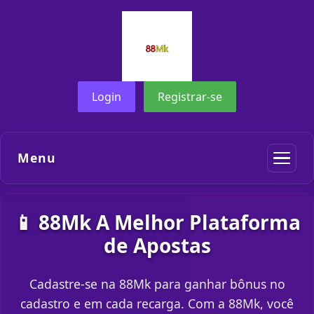
Login
Registrar-se
Menu
📱 88Mk A Melhor Plataforma
de Apostas
Cadastre-se na 88Mk para ganhar bônus no
cadastro e em cada recarga. Com a 88Mk, você