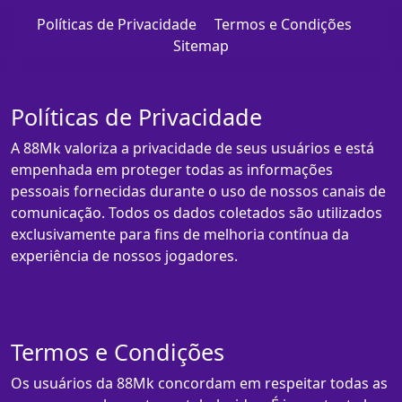
Políticas de Privacidade
Termos e Condições
Sitemap
Políticas de Privacidade
A 88Mk valoriza a privacidade de seus usuários e está
empenhada em proteger todas as informações
pessoais fornecidas durante o uso de nossos canais de
comunicação. Todos os dados coletados são utilizados
exclusivamente para fins de melhoria contínua da
experiência de nossos jogadores.
Termos e Condições
Os usuários da 88Mk concordam em respeitar todas as