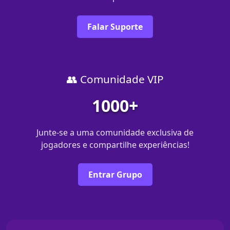
Falar Suporte
👥 Comunidade VIP
1000+
Junte-se a uma comunidade exclusiva de
jogadores e compartilhe experiências!
Entrar Grupo