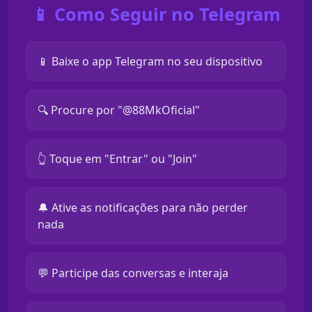
📱 Como Seguir no Telegram
📱 Baixe o app Telegram no seu dispositivo
🔍 Procure por "@88MkOficial"
👆 Toque em "Entrar" ou "Join"
🔔 Ative as notificações para não perder
nada
💬 Participe das conversas e interaja