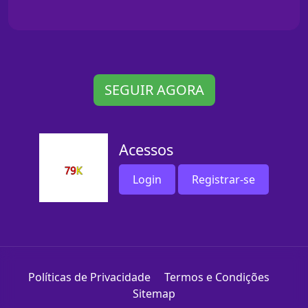
SEGUIR AGORA
Acessos
Login
Registrar-se
Políticas de Privacidade
Termos e Condições
Sitemap