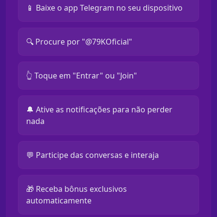
📱 Baixe o app Telegram no seu dispositivo
🔍 Procure por "@79KOficial"
👆 Toque em "Entrar" ou "Join"
🔔 Ative as notificações para não perder
nada
💬 Participe das conversas e interaja
🎁 Receba bônus exclusivos
automaticamente