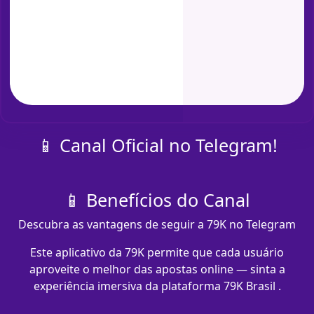
📱 Canal Oficial no Telegram!
📱 Benefícios do Canal
Descubra as vantagens de seguir a 79K no Telegram
Este aplicativo da 79K permite que cada usuário
aproveite o melhor das apostas online — sinta a
experiência imersiva da plataforma 79K Brasil .