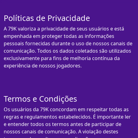
Políticas de Privacidade
A 79K valoriza a privacidade de seus usuários e está
empenhada em proteger todas as informações
pessoais fornecidas durante o uso de nossos canais de
comunicação. Todos os dados coletados são utilizados
exclusivamente para fins de melhoria contínua da
experiência de nossos jogadores.
Termos e Condições
Os usuários da 79K concordam em respeitar todas as
regras e regulamentos estabelecidos. É importante ler
e entender todos os termos antes de participar de
nossos canais de comunicação. A violação destes