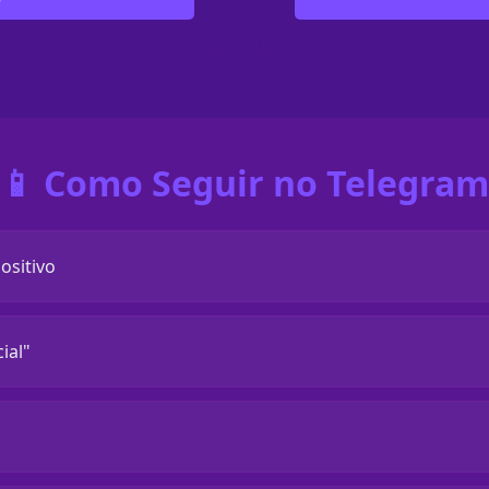
📱 Como Seguir no Telegram
ositivo
ial"