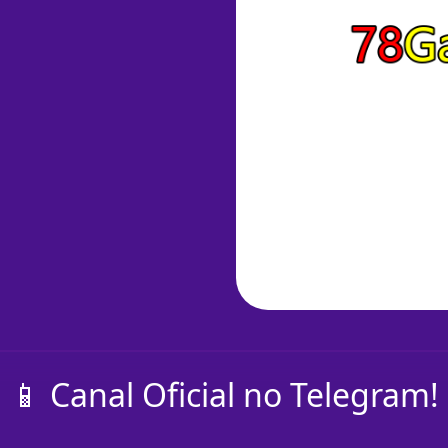
📱 Canal Oficial no Telegram!