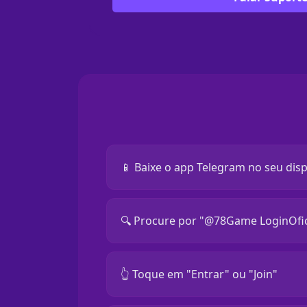
📱 Baixe o app Telegram no seu disp
🔍 Procure por "@78Game LoginOfic
👆 Toque em "Entrar" ou "Join"