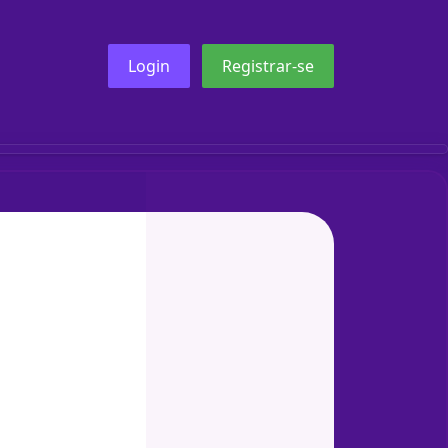
Login
Registrar-se