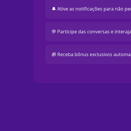
🔔 Ative as notificações para não p
💬 Participe das conversas e interaj
🎁 Receba bônus exclusivos autom