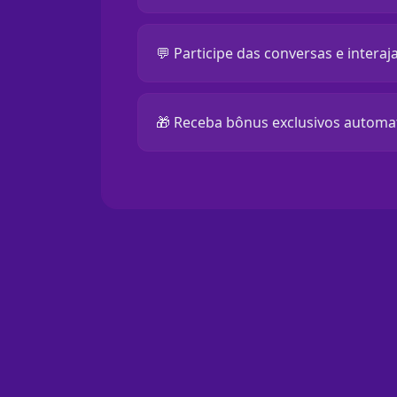
💬 Participe das conversas e interaj
🎁 Receba bônus exclusivos autom