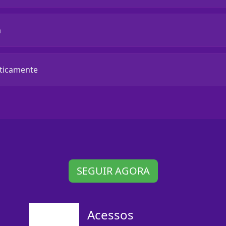
a
aticamente
SEGUIR AGORA
Acessos