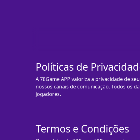
Políticas de Privacida
A 78Game APP valoriza a privacidade de se
nossos canais de comunicação. Todos os dad
jogadores.
Termos e Condições