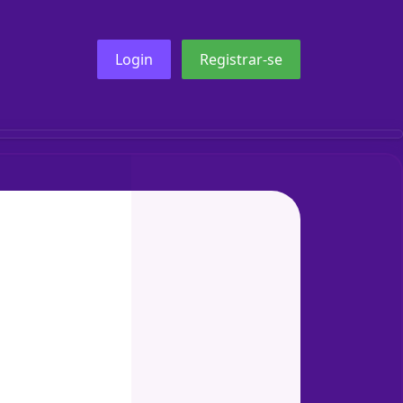
Login
Registrar-se