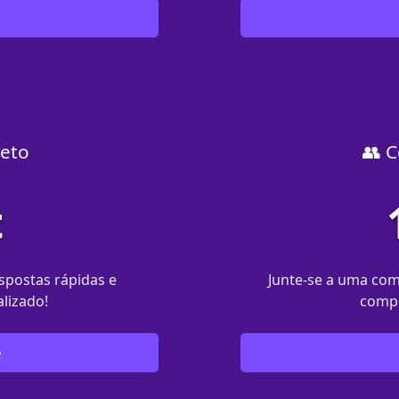
reto
👥 
t
espostas rápidas e
Junte-se a uma com
lizado!
compa
e