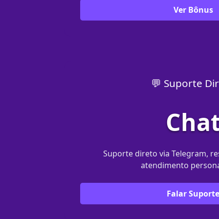
Ver Bônus
💬 Suporte Di
Cha
Suporte direto via Telegram, r
atendimento persona
Falar Suport