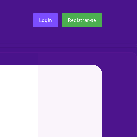
Login
Registrar-se