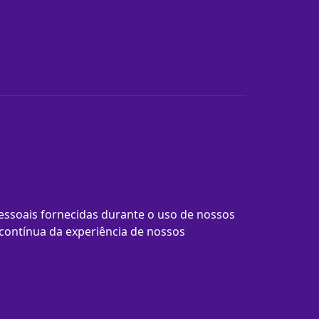
essoais fornecidas durante o uso de nossos
 contínua da experiência de nossos