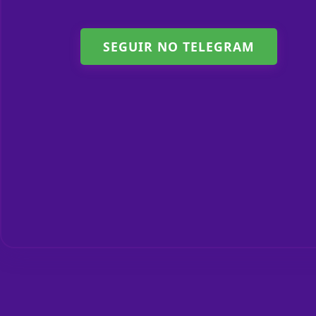
SEGUIR NO TELEGRAM