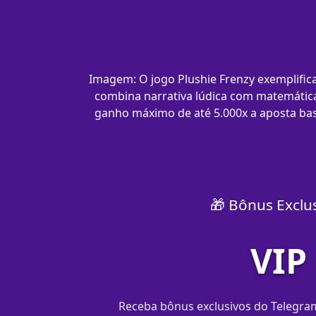
Imagem: O jogo Plushie Frenzy exemplifica
combina narrativa lúdica com matemática 
ganho máximo de até 5.000x a aposta base
🎁 Bônus Exclu
VIP
Receba bônus exclusivos do Telegra