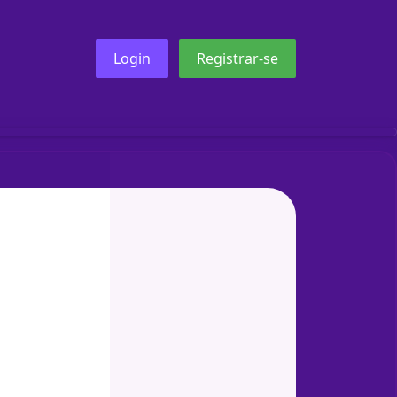
Login
Registrar-se