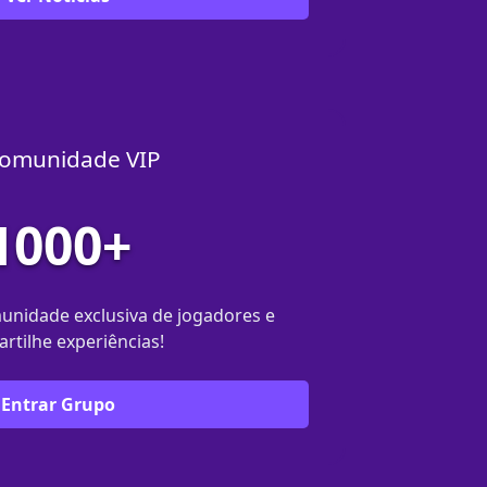
Comunidade VIP
1000+
unidade exclusiva de jogadores e
rtilhe experiências!
Entrar Grupo