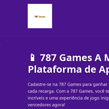
📱 787 Games A 
Plataforma de A
Cadastre-se na 787 Games para ganhar
cada recarga. Com a 787 Games, você 
incríveis e uma experiência de jogo inig
vencedores agora!