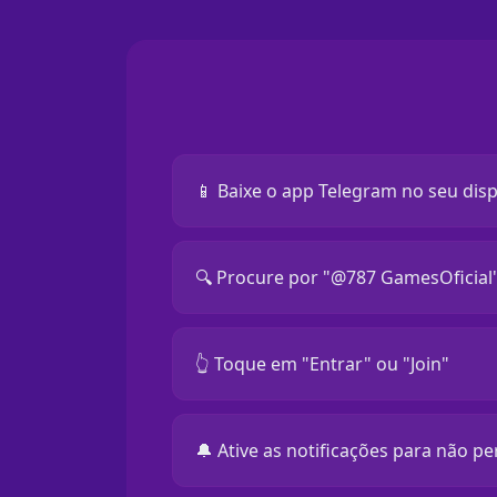
📱 Baixe o app Telegram no seu disp
🔍 Procure por "@787 GamesOficial
👆 Toque em "Entrar" ou "Join"
🔔 Ative as notificações para não p