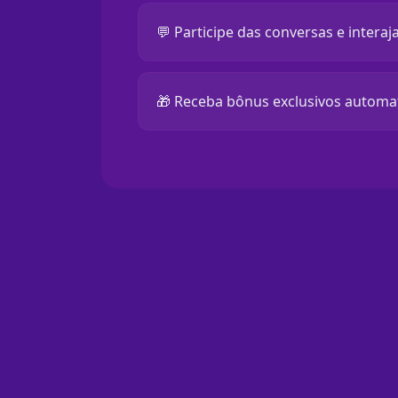
💬 Participe das conversas e interaj
🎁 Receba bônus exclusivos autom