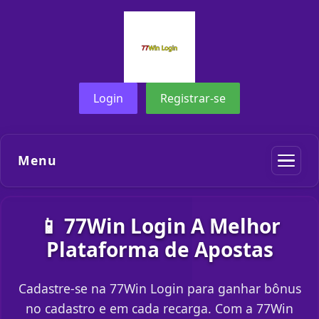
Login
Registrar-se
Menu
📱 77Win Login A Melhor
Plataforma de Apostas
Cadastre-se na 77Win Login para ganhar bônus
no cadastro e em cada recarga. Com a 77Win