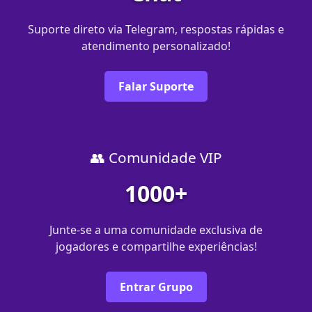
Suporte direto via Telegram, respostas rápidas e
atendimento personalizado!
Falar Suporte
👥 Comunidade VIP
1000+
Junte-se a uma comunidade exclusiva de
jogadores e compartilhe experiências!
Entrar Grupo