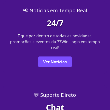
📢 Notícias em Tempo Real
24/7
Fique por dentro de todas as novidades,
promoções e eventos da 77Win Login em tempo
real!
Ver Notícias
💬 Suporte Direto
Chat