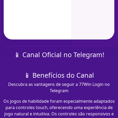
📱 Canal Oficial no Telegram!
📱 Benefícios do Canal
Descubra as vantagens de seguir a 77Win Login no
Telegram
Os jogos de habilidade foram especialmente adaptados
para controles touch, oferecendo uma experiência de
jogo natural e intuitiva. Os controles são responsivos e