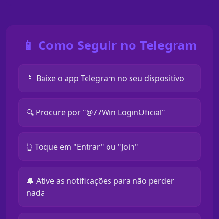
📱 Como Seguir no Telegram
📱 Baixe o app Telegram no seu dispositivo
🔍 Procure por "@77Win LoginOficial"
👆 Toque em "Entrar" ou "Join"
🔔 Ative as notificações para não perder
nada