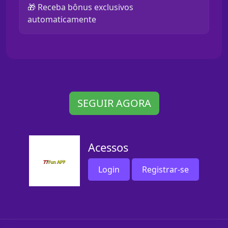
🎁 Receba bônus exclusivos
automaticamente
SEGUIR AGORA
Acessos
Login
Registrar-se