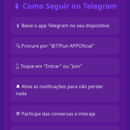
📱 Como Seguir no Telegram
📱 Baixe o app Telegram no seu dispositivo
🔍 Procure por "@77Fun APPOficial"
👆 Toque em "Entrar" ou "Join"
🔔 Ative as notificações para não perder
nada
💬 Participe das conversas e interaja