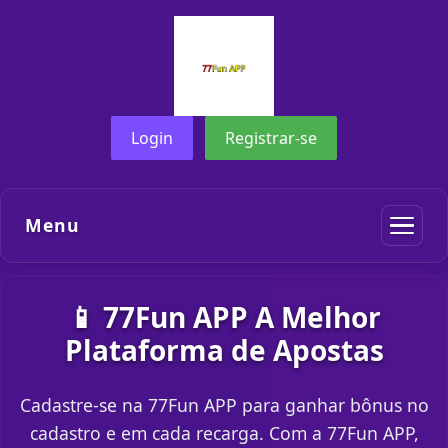
Login
Registrar-se
Menu
📱 77Fun APP A Melhor
Plataforma de Apostas
Cadastre-se na 77Fun APP para ganhar bônus no
cadastro e em cada recarga. Com a 77Fun APP,