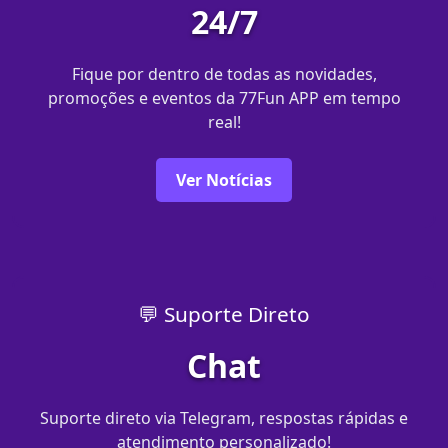
24/7
Fique por dentro de todas as novidades,
promoções e eventos da 77Fun APP em tempo
real!
Ver Notícias
💬 Suporte Direto
Chat
Suporte direto via Telegram, respostas rápidas e
atendimento personalizado!