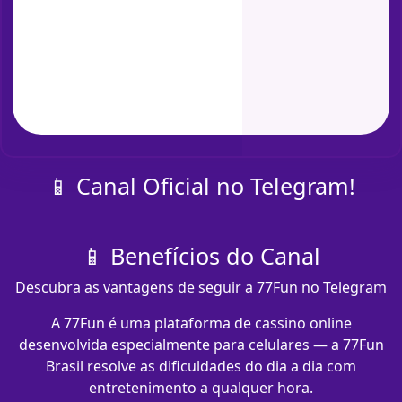
📱 Canal Oficial no Telegram!
📱 Benefícios do Canal
Descubra as vantagens de seguir a 77Fun no Telegram
A 77Fun é uma plataforma de cassino online
desenvolvida especialmente para celulares — a 77Fun
Brasil resolve as dificuldades do dia a dia com
entretenimento a qualquer hora.