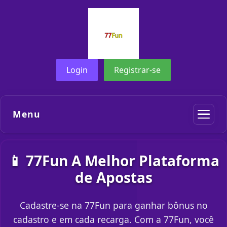
Login
Registrar-se
Menu
📱 77Fun A Melhor Plataforma
de Apostas
Cadastre-se na 77Fun para ganhar bônus no
cadastro e em cada recarga. Com a 77Fun, você