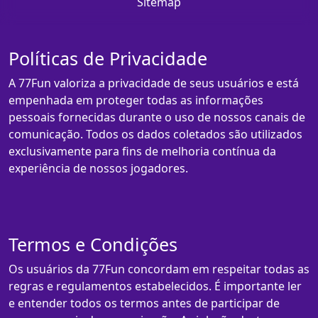
Sitemap
Políticas de Privacidade
A 77Fun valoriza a privacidade de seus usuários e está
empenhada em proteger todas as informações
pessoais fornecidas durante o uso de nossos canais de
comunicação. Todos os dados coletados são utilizados
exclusivamente para fins de melhoria contínua da
experiência de nossos jogadores.
Termos e Condições
Os usuários da 77Fun concordam em respeitar todas as
regras e regulamentos estabelecidos. É importante ler
e entender todos os termos antes de participar de