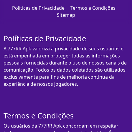
Políticas de Privacidade
Termos e Condições
Sitemap
Políticas de Privacidade
A 777RR Apk valoriza a privacidade de seus usuários e
está empenhada em proteger todas as informações
pessoais fornecidas durante o uso de nossos canais de
comunicação. Todos os dados coletados são utilizados
exclusivamente para fins de melhoria contínua da
experiência de nossos jogadores.
Termos e Condições
Os usuários da 777RR Apk concordam em respeitar