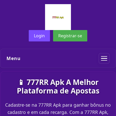
Login
Registrar-se
Menu
📱 777RR Apk A Melhor
Plataforma de Apostas
Cadastre-se na 777RR Apk para ganhar bônus no
cadastro e em cada recarga. Com a 777RR Apk,