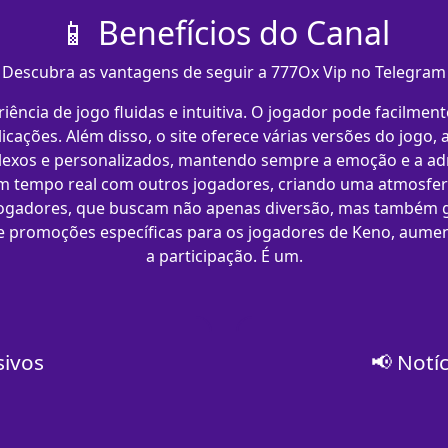
📱 Benefícios do Canal
Descubra as vantagens de seguir a 777Ox Vip no Telegram
ncia de jogo fluidas e intuitiva. O jogador pode facilmente
ações. Além disso, o site oferece várias versões do jogo, 
lexos e personalizados, mantendo sempre a emoção e a adre
em tempo real com outros jogadores, criando uma atmosfer
ogadores, que buscam não apenas diversão, mas também g
e promoções específicas para os jogadores de Keno, aumen
a participação. É um.
sivos
📢 Notí