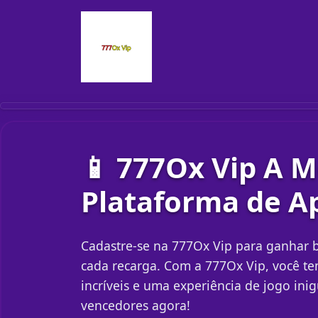
📱 777Ox Vip A M
Plataforma de A
Cadastre-se na 777Ox Vip para ganhar 
cada recarga. Com a 777Ox Vip, você t
incríveis e uma experiência de jogo inig
vencedores agora!