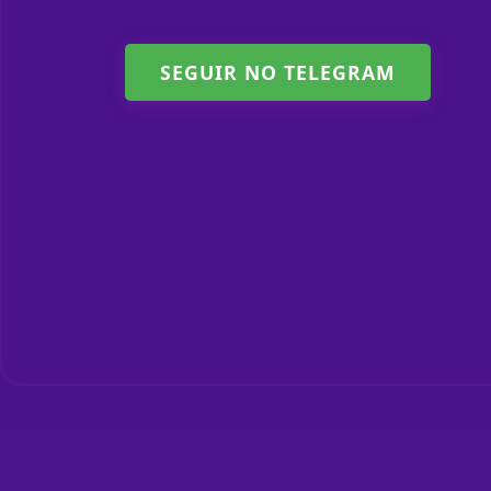
SEGUIR NO TELEGRAM