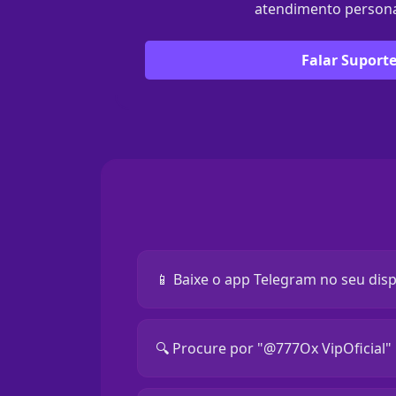
atendimento persona
Falar Suport
📱 Baixe o app Telegram no seu disp
🔍 Procure por "@777Ox VipOficial"