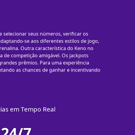
 selecionar seus números, verificar os
adaptando-se aos diferentes estilos de jogo,
nalina. Outra característica do Keno no
a de competição amigável. Os jackpots
randes prêmios. Para uma experiência
tando as chances de ganhar e incentivando
cias em Tempo Real
24/7