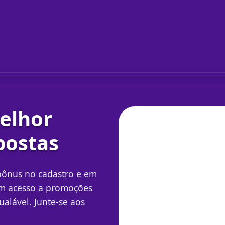
elhor
postas
bônus no cadastro e em
em acesso a promoções
ualável. Junte-se aos