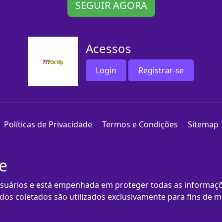
SEGUIR AGORA
Acessos
Login
Registrar-se
Políticas de Privacidade
Termos e Condições
Sitemap
de
 usuários e está empenhada em proteger todas as informaç
os coletados são utilizados exclusivamente para fins de m