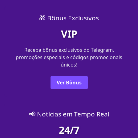
🎁 Bônus Exclusivos
VIP
Receba bônus exclusivos do Telegram,
promoções especiais e códigos promocionais
únicos!
Ver Bônus
📢 Notícias em Tempo Real
24/7