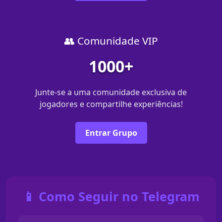
👥 Comunidade VIP
1000+
Junte-se a uma comunidade exclusiva de
jogadores e compartilhe experiências!
Entrar Grupo
📱 Como Seguir no Telegram