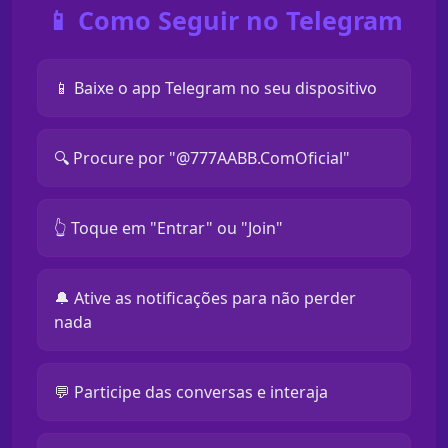
📱 Como Seguir no Telegram
📱 Baixe o app Telegram no seu dispositivo
🔍 Procure por "@777AABB.ComOficial"
👆 Toque em "Entrar" ou "Join"
🔔 Ative as notificações para não perder
nada
💬 Participe das conversas e interaja