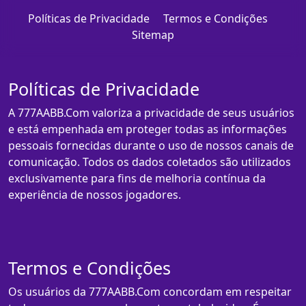
Políticas de Privacidade
Termos e Condições
Sitemap
Políticas de Privacidade
A 777AABB.Com valoriza a privacidade de seus usuários
e está empenhada em proteger todas as informações
pessoais fornecidas durante o uso de nossos canais de
comunicação. Todos os dados coletados são utilizados
exclusivamente para fins de melhoria contínua da
experiência de nossos jogadores.
Termos e Condições
Os usuários da 777AABB.Com concordam em respeitar