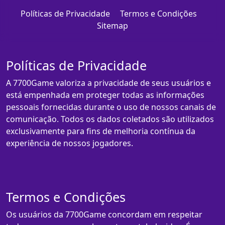
Políticas de Privacidade
Termos e Condições
Sitemap
Políticas de Privacidade
A 7700Game valoriza a privacidade de seus usuários e
está empenhada em proteger todas as informações
pessoais fornecidas durante o uso de nossos canais de
comunicação. Todos os dados coletados são utilizados
exclusivamente para fins de melhoria contínua da
experiência de nossos jogadores.
Termos e Condições
Os usuários da 7700Game concordam em respeitar