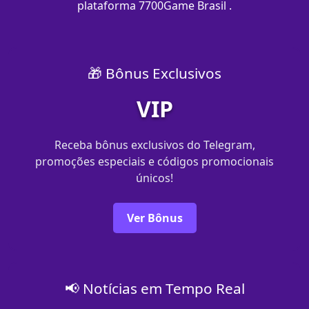
plataforma 7700Game Brasil .
🎁 Bônus Exclusivos
VIP
Receba bônus exclusivos do Telegram,
promoções especiais e códigos promocionais
únicos!
Ver Bônus
📢 Notícias em Tempo Real