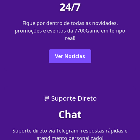
24/7
Fique por dentro de todas as novidades,
promoções e eventos da 7700Game em tempo
real!
Ver Notícias
💬 Suporte Direto
Chat
Suporte direto via Telegram, respostas rápidas e
atendimento personalizado!