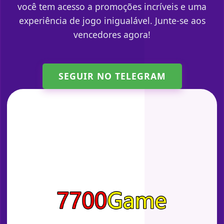
você tem acesso a promoções incríveis e uma
experiência de jogo inigualável. Junte-se aos
vencedores agora!
SEGUIR NO TELEGRAM