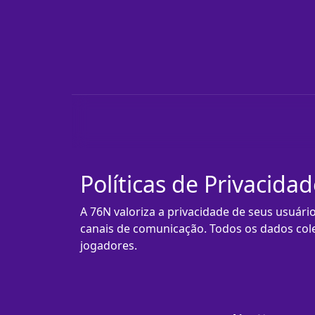
Políticas de Privacida
A 76N valoriza a privacidade de seus usuár
canais de comunicação. Todos os dados cole
jogadores.