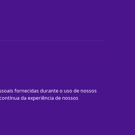
ssoais fornecidas durante o uso de nossos
 contínua da experiência de nossos