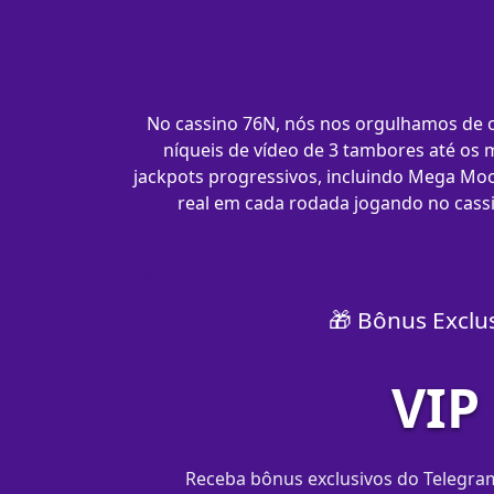
No cassino 76N, nós nos orgulhamos de of
níqueis de vídeo de 3 tambores até os 
jackpots progressivos, incluindo Mega Moo
real em cada rodada jogando no cass
🎁 Bônus Exclu
VIP
Receba bônus exclusivos do Telegra