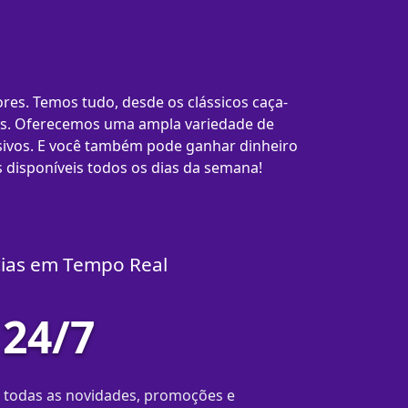
res. Temos tudo, desde os clássicos caça-
veis. Oferecemos uma ampla variedade de
ssivos. E você também pode ganhar dinheiro
disponíveis todos os dias da semana!
cias em Tempo Real
24/7
e todas as novidades, promoções e