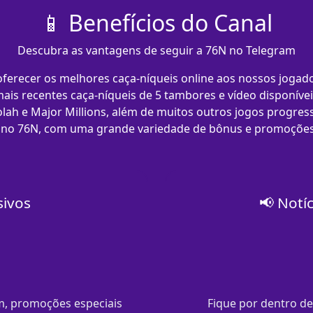
📱 Benefícios do Canal
Descubra as vantagens de seguir a 76N no Telegram
erecer os melhores caça-níqueis online aos nossos jogado
mais recentes caça-níqueis de 5 tambores e vídeo disponí
lah e Major Millions, além de muitos outros jogos progre
ino 76N, com uma grande variedade de bônus e promoções 
sivos
📢 Notí
m, promoções especiais
Fique por dentro d