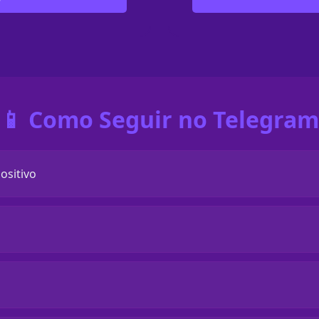
📱 Como Seguir no Telegram
ositivo