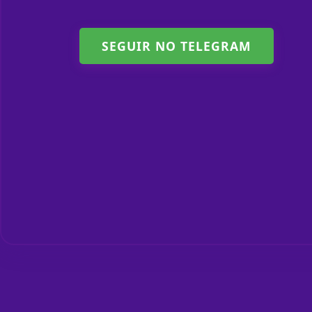
SEGUIR NO TELEGRAM