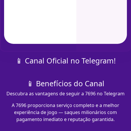
📱 Canal Oficial no Telegram!
📱 Benefícios do Canal
Descubra as vantagens de seguir a 7696 no Telegram
A 7696 proporciona serviço completo e a melhor
experiência de jogo — saques milionários com
pagamento imediato e reputação garantida.