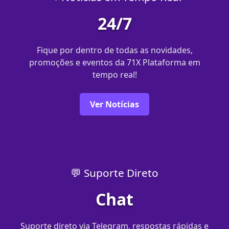
24/7
Fique por dentro de todas as novidades,
promoções e eventos da 71X Plataforma em
tempo real!
Ver Notícias
💬 Suporte Direto
Chat
Suporte direto via Telegram, respostas rápidas e