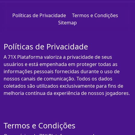
Políticas de Privacidade
Termos e Condições
Sitemap
Políticas de Privacidade
A 71X Plataforma valoriza a privacidade de seus
usuários e está empenhada em proteger todas as
informações pessoais fornecidas durante o uso de
nossos canais de comunicação. Todos os dados
coletados são utilizados exclusivamente para fins de
melhoria contínua da experiência de nossos jogadores.
Termos e Condições