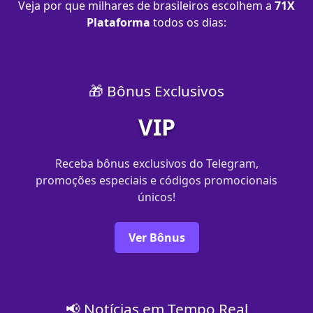
Veja por que milhares de brasileiros escolhem a
71X
Plataforma
todos os dias:
🎁 Bônus Exclusivos
VIP
Receba bônus exclusivos do Telegram,
promoções especiais e códigos promocionais
únicos!
Ver Bônus
📢 Notícias em Tempo Real