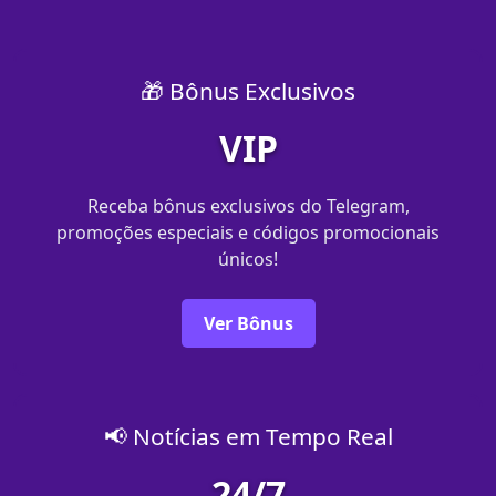
🎁 Bônus Exclusivos
VIP
Receba bônus exclusivos do Telegram,
promoções especiais e códigos promocionais
únicos!
Ver Bônus
📢 Notícias em Tempo Real
24/7