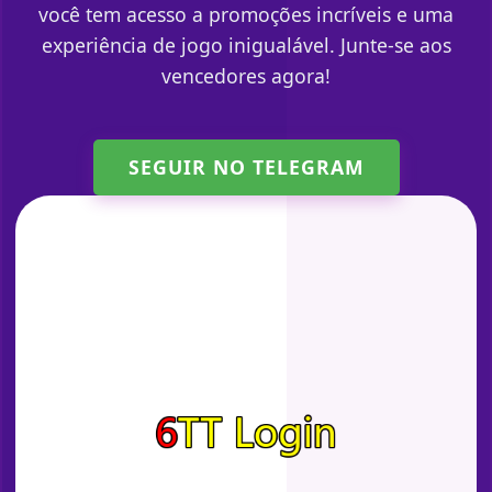
você tem acesso a promoções incríveis e uma
experiência de jogo inigualável. Junte-se aos
vencedores agora!
SEGUIR NO TELEGRAM