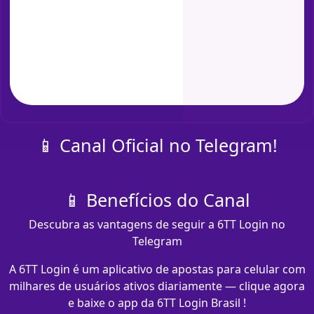
📱 Canal Oficial no Telegram!
📱 Benefícios do Canal
Descubra as vantagens de seguir a 6TT Login no
Telegram
A 6TT Login é um aplicativo de apostas para celular com
milhares de usuários ativos diariamente — clique agora
e baixe o app da 6TT Login Brasil !