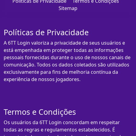
Políticas de Privacidade
Termos e Condições
Sitemap
Políticas de Privacidade
A 6TT Login valoriza a privacidade de seus usuários e
está empenhada em proteger todas as informações
pessoais fornecidas durante o uso de nossos canais de
comunicação. Todos os dados coletados são utilizados
exclusivamente para fins de melhoria contínua da
experiência de nossos jogadores.
Termos e Condições
Os usuários da 6TT Login concordam em respeitar
todas as regras e regulamentos estabelecidos. É