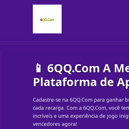
📱 6QQ.Com A M
Plataforma de A
Cadastre-se na 6QQ.Com para ganhar b
cada recarga. Com a 6QQ.Com, você te
incríveis e uma experiência de jogo inig
vencedores agora!