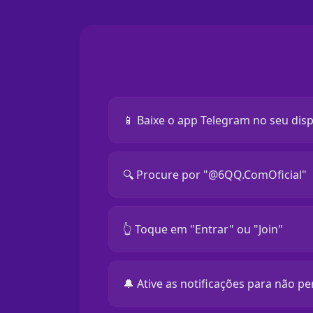
📱 Baixe o app Telegram no seu disp
🔍 Procure por "@6QQ.ComOficial"
👆 Toque em "Entrar" ou "Join"
🔔 Ative as notificações para não p