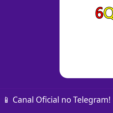
📱 Canal Oficial no Telegram!