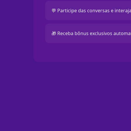
💬 Participe das conversas e interaj
🎁 Receba bônus exclusivos autom