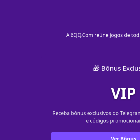
A 6QQ.Com reúne jogos de toda
🎁 Bônus Exclu
VIP
Receba bônus exclusivos do Telegra
e códigos promocionai
Ver Bônus