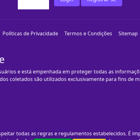
Políticas de Privacidade
Termos e Condições
Sitemap
de
usuários e está empenhada em proteger todas as informaçõ
os coletados são utilizados exclusivamente para fins de m
itar todas as regras e regulamentos estabelecidos. É imp