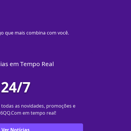
ogo que mais combina com você.
cias em Tempo Real
24/7
e todas as novidades, promoções e
 6QQ.Com em tempo real!
Ver Notícias