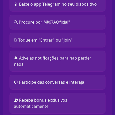
📱 Baixe o app Telegram no seu dispositivo
🔍 Procure por "@67AOficial"
👆 Toque em "Entrar" ou "Join"
🔔 Ative as notificações para não perder
nada
💬 Participe das conversas e interaja
🎁 Receba bônus exclusivos
automaticamente