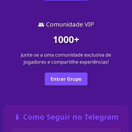
👥 Comunidade VIP
1000+
Junte-se a uma comunidade exclusiva de
jogadores e compartilhe experiências!
Entrar Grupo
📱 Como Seguir no Telegram