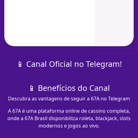
📱 Canal Oficial no Telegram!
📱 Benefícios do Canal
Descubra as vantagens de seguir a 67A no Telegram
A 67A é uma plataforma online de cassino completa,
onde a 67A Brasil disponibiliza roleta, blackjack, slots
modernos e jogos ao vivo.