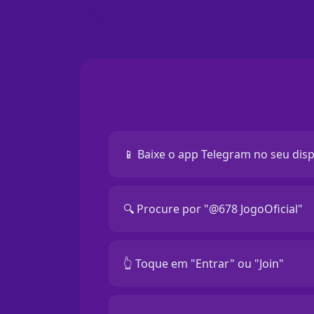
📱 Baixe o app Telegram no seu disp
🔍 Procure por "@678 JogoOficial"
👆 Toque em "Entrar" ou "Join"