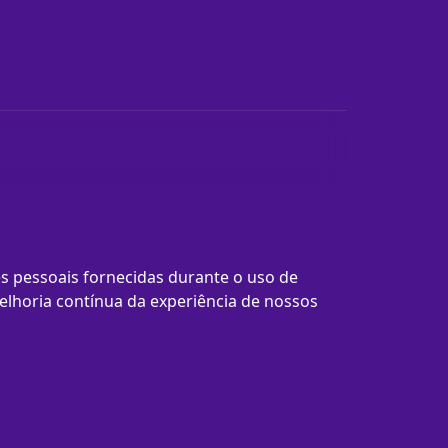
s pessoais fornecidas durante o uso de
elhoria contínua da experiência de nossos