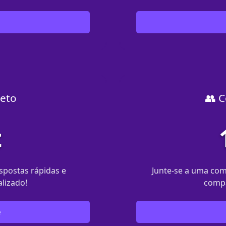
reto
👥 
t
espostas rápidas e
Junte-se a uma com
lizado!
compa
e