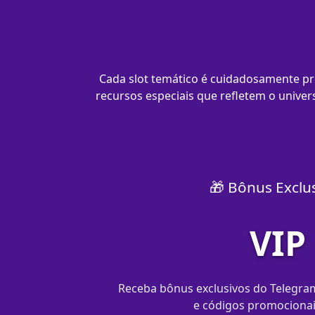
Cada slot temático é cuidadosamente pro
recursos especiais que refletem o unive
🎁 Bônus Exclu
VIP
Receba bônus exclusivos do Telegra
e códigos promocionai