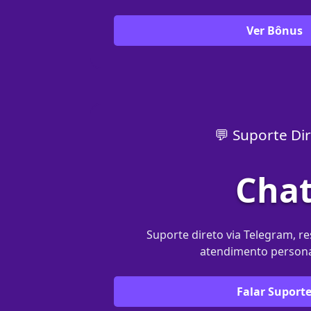
Ver Bônus
💬 Suporte Di
Cha
Suporte direto via Telegram, r
atendimento persona
Falar Suport