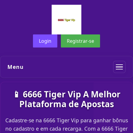
Login
Registrar-se
Menu
📱 6666 Tiger Vip A Melhor
Plataforma de Apostas
Cadastre-se na 6666 Tiger Vip para ganhar bônus
no cadastro e em cada recarga. Com a 6666 Tiger