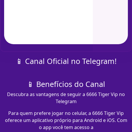
📱 Canal Oficial no Telegram!
📱 Benefícios do Canal
Descubra as vantagens de seguir a 6666 Tiger Vip no
Telegram
Para quem prefere jogar no celular, a 6666 Tiger Vip
oferece um aplicativo próprio para Android e iOS. Com
o app você tem acesso a