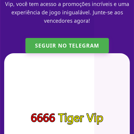
Vip, você tem acesso a promoções incríveis e uma
experiência de jogo inigualável. Junte-se aos
vencedores agora!
SEGUIR NO TELEGRAM