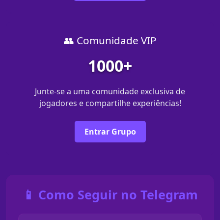
👥 Comunidade VIP
1000+
Junte-se a uma comunidade exclusiva de
jogadores e compartilhe experiências!
Entrar Grupo
📱 Como Seguir no Telegram