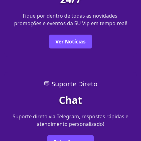
Fique por dentro de todas as novidades,
promoções e eventos da 5U Vip em tempo real!
Ver Notícias
💬 Suporte Direto
Chat
Suporte direto via Telegram, respostas rápidas e
atendimento personalizado!