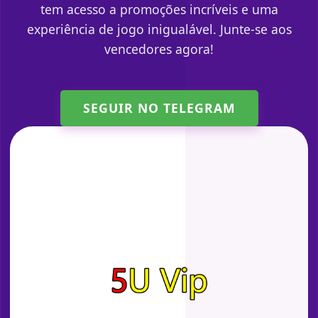
tem acesso a promoções incríveis e uma
experiência de jogo inigualável. Junte-se aos
vencedores agora!
SEGUIR NO TELEGRAM