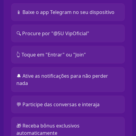
📱 Baixe o app Telegram no seu dispositivo
🔍 Procure por "@5U VipOficial"
👆 Toque em "Entrar" ou "Join"
🔔 Ative as notificações para não perder
nada
💬 Participe das conversas e interaja
🎁 Receba bônus exclusivos
automaticamente