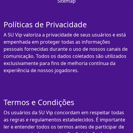
Sitemap
Políticas de Privacidade
A 5U Vip valoriza a privacidade de seus usuários e está
empenhada em proteger todas as informações
pessoais fornecidas durante o uso de nossos canais de
comunicação. Todos os dados coletados são utilizados
exclusivamente para fins de melhoria contínua da
experiência de nossos jogadores.
Termos e Condições
Os usuários da 5U Vip concordam em respeitar todas
as regras e regulamentos estabelecidos. É importante
ler e entender todos os termos antes de participar de