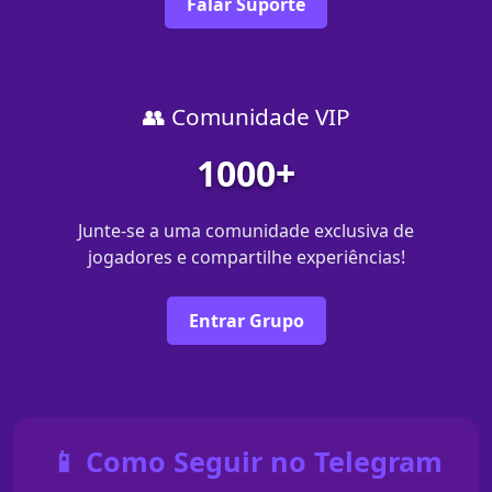
Falar Suporte
👥 Comunidade VIP
1000+
Junte-se a uma comunidade exclusiva de
jogadores e compartilhe experiências!
Entrar Grupo
📱 Como Seguir no Telegram