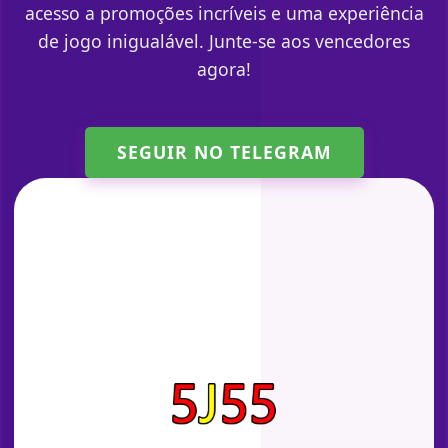
acesso a promoções incríveis e uma experiência
de jogo inigualável. Junte-se aos vencedores
agora!
SEGUIR NO TELEGRAM