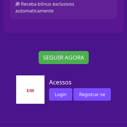
🎁 Receba bônus exclusivos
automaticamente
SEGUIR AGORA
Acessos
Login
Registrar-se