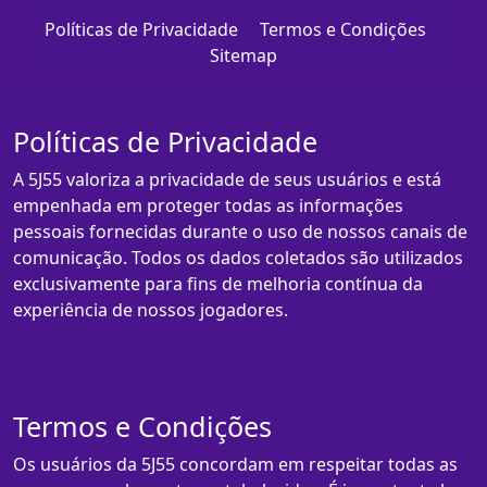
Políticas de Privacidade
Termos e Condições
Sitemap
Políticas de Privacidade
A 5J55 valoriza a privacidade de seus usuários e está
empenhada em proteger todas as informações
pessoais fornecidas durante o uso de nossos canais de
comunicação. Todos os dados coletados são utilizados
exclusivamente para fins de melhoria contínua da
experiência de nossos jogadores.
Termos e Condições
Os usuários da 5J55 concordam em respeitar todas as