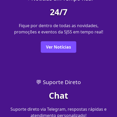
24/7
Fique por dentro de todas as novidades,
promoções e eventos da 5J55 em tempo real!
Ver Notícias
💬 Suporte Direto
Chat
Suporte direto via Telegram, respostas rápidas e
atendimento personalizado!