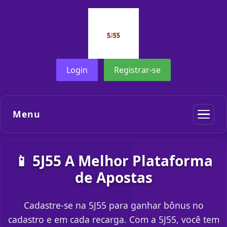
Login
Registrar-se
Menu
📱 5J55 A Melhor Plataforma
de Apostas
Cadastre-se na 5J55 para ganhar bônus no
cadastro e em cada recarga. Com a 5J55, você tem