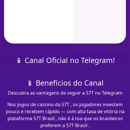
📱 Canal Oficial no Telegram!
📱 Benefícios do Canal
Descubra as vantagens de seguir a 57T no Telegram
Nos jogos de cassino da 57T , os jogadores investem
pouco e recebem rápido — com alta taxa de vitória na
plataforma 57T Brasil , não é à toa que os brasileiros
preferem a 57T Brasil .