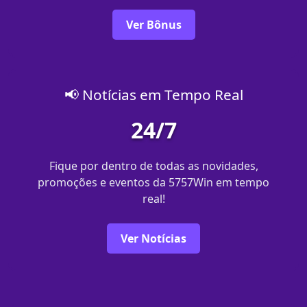
Ver Bônus
📢 Notícias em Tempo Real
24/7
Fique por dentro de todas as novidades,
promoções e eventos da 5757Win em tempo
real!
Ver Notícias