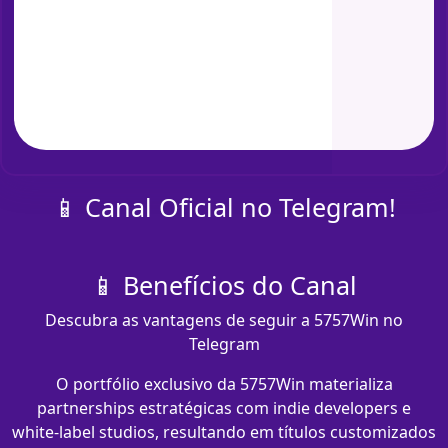
📱 Canal Oficial no Telegram!
📱 Benefícios do Canal
Descubra as vantagens de seguir a 5757Win no
Telegram
O portfólio exclusivo da 5757Win materializa
partnerships estratégicas com indie developers e
white-label studios, resultando em títulos customizados