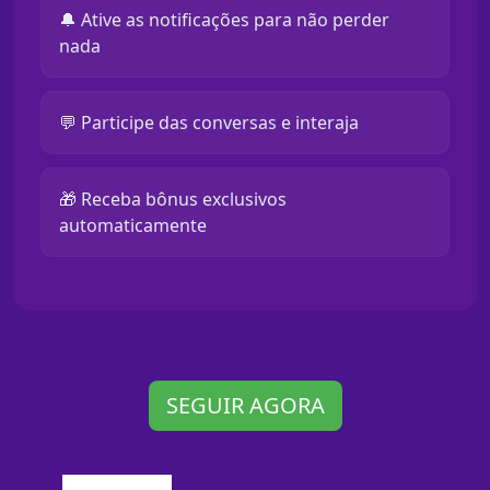
🔔 Ative as notificações para não perder
nada
💬 Participe das conversas e interaja
🎁 Receba bônus exclusivos
automaticamente
SEGUIR AGORA