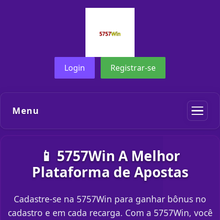
Login
Registrar-se
Menu
📱 5757Win A Melhor
Plataforma de Apostas
Cadastre-se na 5757Win para ganhar bônus no
cadastro e em cada recarga. Com a 5757Win, você