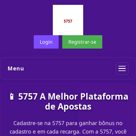
Login
Registrar-se
Menu
📱 5757 A Melhor Plataforma
de Apostas
Cadastre-se na 5757 para ganhar bônus no
cadastro e em cada recarga. Com a 5757, você