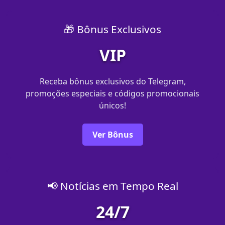
🎁 Bônus Exclusivos
VIP
Receba bônus exclusivos do Telegram,
promoções especiais e códigos promocionais
únicos!
Ver Bônus
📢 Notícias em Tempo Real
24/7