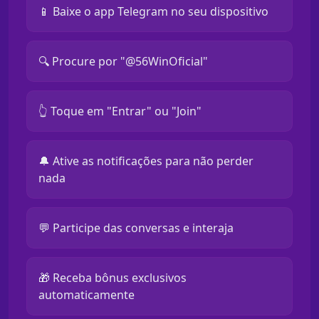
📱 Baixe o app Telegram no seu dispositivo
🔍 Procure por "@56WinOficial"
👆 Toque em "Entrar" ou "Join"
🔔 Ative as notificações para não perder
nada
💬 Participe das conversas e interaja
🎁 Receba bônus exclusivos
automaticamente