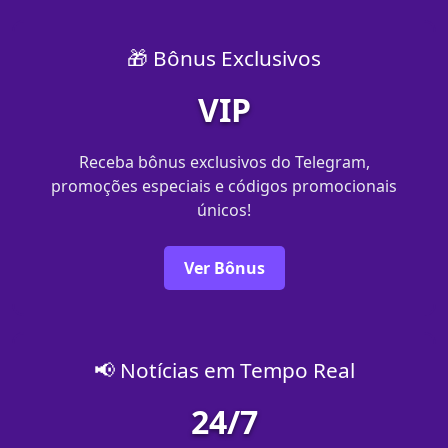
🎁 Bônus Exclusivos
VIP
Receba bônus exclusivos do Telegram,
promoções especiais e códigos promocionais
únicos!
Ver Bônus
📢 Notícias em Tempo Real
24/7