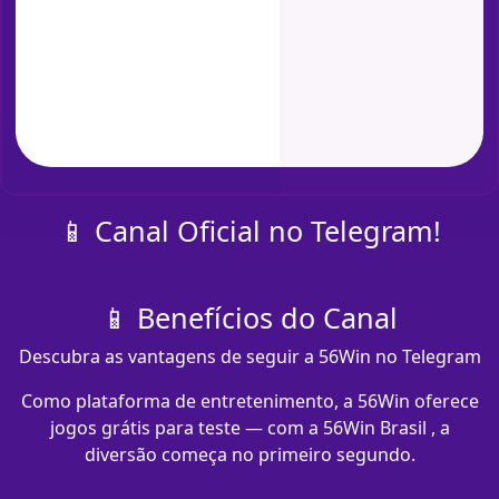
📱 Canal Oficial no Telegram!
📱 Benefícios do Canal
Descubra as vantagens de seguir a 56Win no Telegram
Como plataforma de entretenimento, a 56Win oferece
jogos grátis para teste — com a 56Win Brasil , a
diversão começa no primeiro segundo.