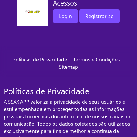
Acessos
Login
Registrar-se
Políticas de Privacidade
Termos e Condições
Sitemap
Políticas de Privacidade
A 55XX APP valoriza a privacidade de seus usuários e
está empenhada em proteger todas as informações
pessoais fornecidas durante o uso de nossos canais de
comunicação. Todos os dados coletados são utilizados
exclusivamente para fins de melhoria contínua da