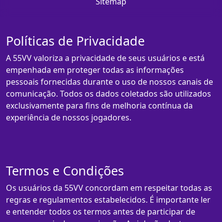
Sitemap
Políticas de Privacidade
A 55VV valoriza a privacidade de seus usuários e está
empenhada em proteger todas as informações
pessoais fornecidas durante o uso de nossos canais de
comunicação. Todos os dados coletados são utilizados
exclusivamente para fins de melhoria contínua da
experiência de nossos jogadores.
Termos e Condições
Os usuários da 55VV concordam em respeitar todas as
regras e regulamentos estabelecidos. É importante ler
e entender todos os termos antes de participar de