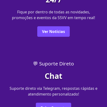
Fique por dentro de todas as novidades,
promoções e eventos da 55VV em tempo real!
Ver Notícias
💬 Suporte Direto
Chat
Suporte direto via Telegram, respostas rápidas e
atendimento personalizado!