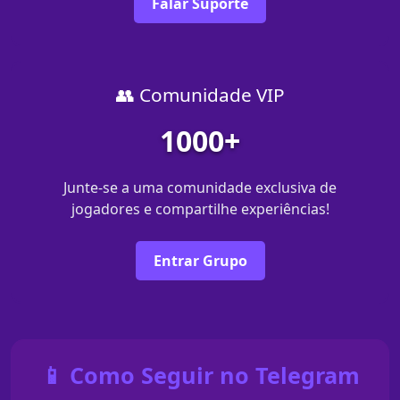
Falar Suporte
👥 Comunidade VIP
1000+
Junte-se a uma comunidade exclusiva de
jogadores e compartilhe experiências!
Entrar Grupo
📱 Como Seguir no Telegram