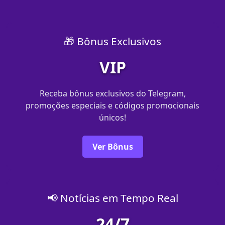
🎁 Bônus Exclusivos
VIP
Receba bônus exclusivos do Telegram,
promoções especiais e códigos promocionais
únicos!
Ver Bônus
📢 Notícias em Tempo Real
24/7