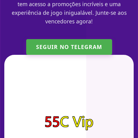
tem acesso a promoções incríveis e uma
experiência de jogo inigualável. Junte-se aos
vencedores agora!
SEGUIR NO TELEGRAM