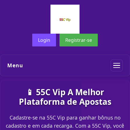
Login
Registrar-se
Menu
📱 55C Vip A Melhor
Plataforma de Apostas
Cadastre-se na 55C Vip para ganhar bônus no
cadastro e em cada recarga. Com a 55C Vip, você