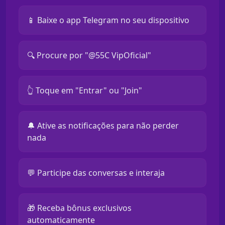
📱 Baixe o app Telegram no seu dispositivo
🔍 Procure por "@55C VipOficial"
👆 Toque em "Entrar" ou "Join"
🔔 Ative as notificações para não perder
nada
💬 Participe das conversas e interaja
🎁 Receba bônus exclusivos
automaticamente