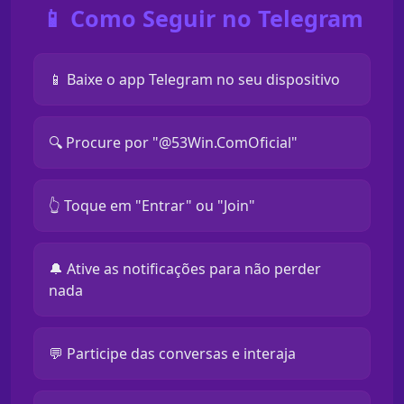
📱 Como Seguir no Telegram
📱 Baixe o app Telegram no seu dispositivo
🔍 Procure por "@53Win.ComOficial"
👆 Toque em "Entrar" ou "Join"
🔔 Ative as notificações para não perder
nada
💬 Participe das conversas e interaja