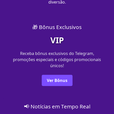
diversão.
🎁 Bônus Exclusivos
VIP
Receba bônus exclusivos do Telegram,
promoções especiais e códigos promocionais
únicos!
Ver Bônus
📢 Notícias em Tempo Real