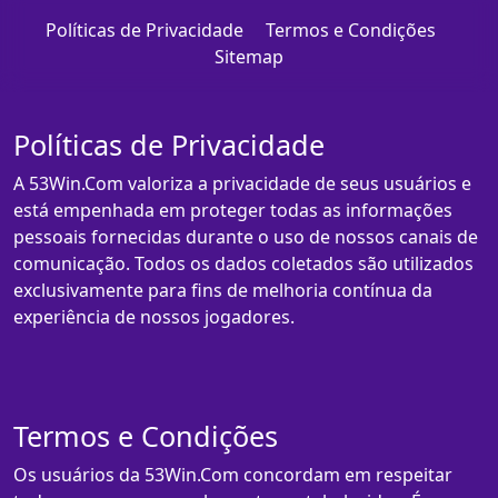
Políticas de Privacidade
Termos e Condições
Sitemap
Políticas de Privacidade
A 53Win.Com valoriza a privacidade de seus usuários e
está empenhada em proteger todas as informações
pessoais fornecidas durante o uso de nossos canais de
comunicação. Todos os dados coletados são utilizados
exclusivamente para fins de melhoria contínua da
experiência de nossos jogadores.
Termos e Condições
Os usuários da 53Win.Com concordam em respeitar