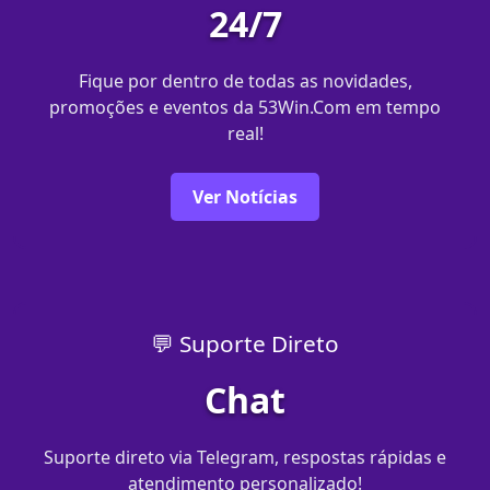
24/7
Fique por dentro de todas as novidades,
promoções e eventos da 53Win.Com em tempo
real!
Ver Notícias
💬 Suporte Direto
Chat
Suporte direto via Telegram, respostas rápidas e
atendimento personalizado!