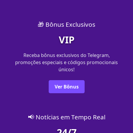
🎁 Bônus Exclusivos
VIP
Receba bônus exclusivos do Telegram,
promoções especiais e códigos promocionais
únicos!
Ver Bônus
📢 Notícias em Tempo Real
24/7