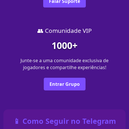
Falar Suporte
👥 Comunidade VIP
1000+
Junte-se a uma comunidade exclusiva de
jogadores e compartilhe experiências!
Entrar Grupo
📱 Como Seguir no Telegram