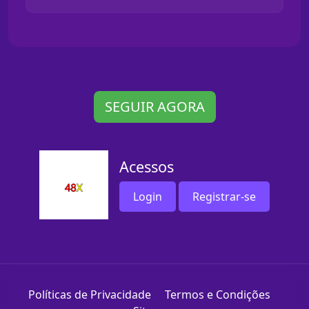
SEGUIR AGORA
Acessos
Login
Registrar-se
Políticas de Privacidade
Termos e Condições