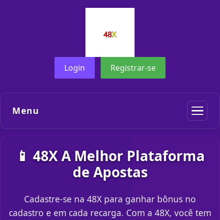
Login
Registrar-se
Menu
📱 48X A Melhor Plataforma
de Apostas
Cadastre-se na 48X para ganhar bônus no
cadastro e em cada recarga. Com a 48X, você tem