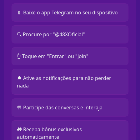
📱 Baixe o app Telegram no seu dispositivo
🔍 Procure por "@48XOficial"
👆 Toque em "Entrar" ou "Join"
🔔 Ative as notificações para não perder
nada
💬 Participe das conversas e interaja
🎁 Receba bônus exclusivos
automaticamente