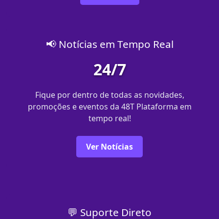
📢 Notícias em Tempo Real
24/7
Fique por dentro de todas as novidades,
promoções e eventos da 48T Plataforma em
tempo real!
Ver Notícias
💬 Suporte Direto