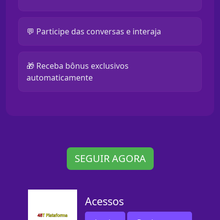
💬 Participe das conversas e interaja
🎁 Receba bônus exclusivos
automaticamente
SEGUIR AGORA
Acessos