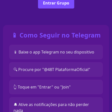
Entrar Grupo
📱 Como Seguir no Telegram
📱 Baixe o app Telegram no seu dispositivo
🔍 Procure por "@48T PlataformaOficial"
👆 Toque em "Entrar" ou "Join"
🔔 Ative as notificações para não perder
nada