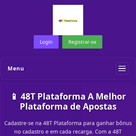
Login
Registrar-se
Menu
📱 48T Plataforma A Melhor
Plataforma de Apostas
Cadastre-se na 48T Plataforma para ganhar bônus
no cadastro e em cada recarga. Com a 48T