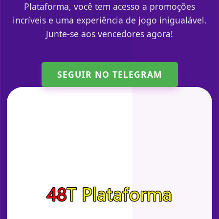
Plataforma, você tem acesso a promoções
incríveis e uma experiência de jogo inigualável.
Junte-se aos vencedores agora!
SEGUIR NO TELEGRAM