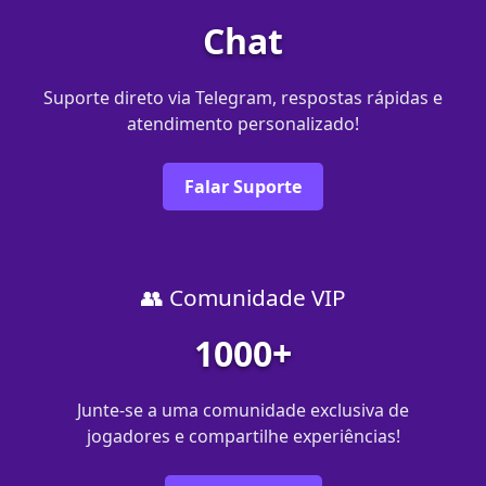
Chat
Suporte direto via Telegram, respostas rápidas e
atendimento personalizado!
Falar Suporte
👥 Comunidade VIP
1000+
Junte-se a uma comunidade exclusiva de
jogadores e compartilhe experiências!