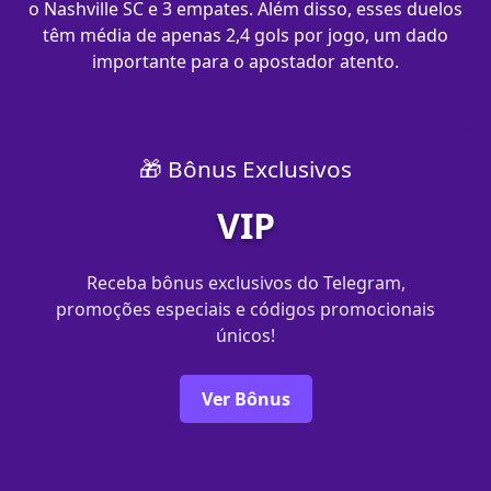
o Nashville SC e 3 empates. Além disso, esses duelos
têm média de apenas 2,4 gols por jogo, um dado
importante para o apostador atento.
🎁 Bônus Exclusivos
VIP
Receba bônus exclusivos do Telegram,
promoções especiais e códigos promocionais
únicos!
Ver Bônus