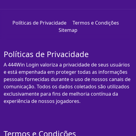
Políticas de Privacidade
Termos e Condições
Sitemap
Políticas de Privacidade
A 444Win Login valoriza a privacidade de seus usuários
e está empenhada em proteger todas as informações
pessoais fornecidas durante o uso de nossos canais de
comunicação. Todos os dados coletados são utilizados
exclusivamente para fins de melhoria contínua da
experiência de nossos jogadores.
Termos e Condições