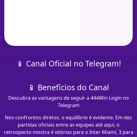
📱 Canal Oficial no Telegram!
📱 Benefícios do Canal
Descubra as vantagens de seguir a 444Win Login no
Telegram
Nos confrontos diretos, o equilíbrio é evidente. Em dez
partidas oficiais entre as equipes até aqui, o
retrospecto mostra 4 vitórias para o Inter Miami, 3 para