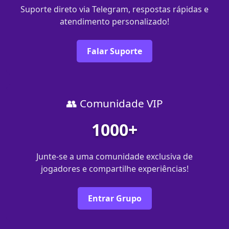
Suporte direto via Telegram, respostas rápidas e
atendimento personalizado!
Falar Suporte
👥 Comunidade VIP
1000+
Junte-se a uma comunidade exclusiva de
jogadores e compartilhe experiências!
Entrar Grupo