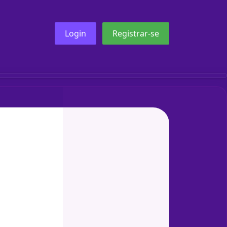
Login
Registrar-se