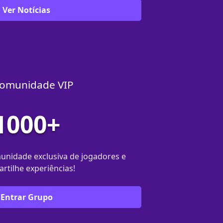
Ver Notícias
Comunidade VIP
1000+
unidade exclusiva de jogadores e
rtilhe experiências!
Entrar Grupo