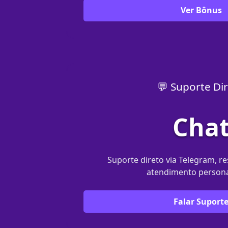
Ver Bônus
💬 Suporte Di
Cha
Suporte direto via Telegram, r
atendimento persona
Falar Suport