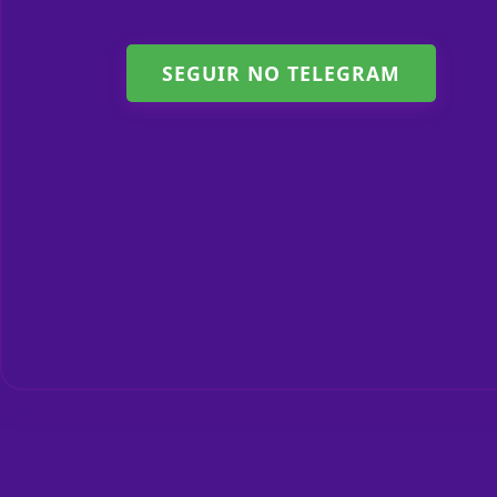
SEGUIR NO TELEGRAM