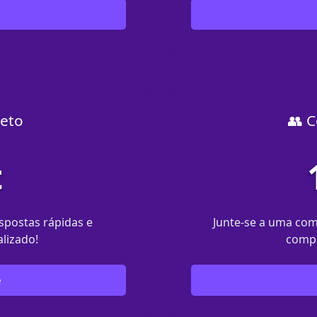
reto
👥 
t
espostas rápidas e
Junte-se a uma com
lizado!
compa
e