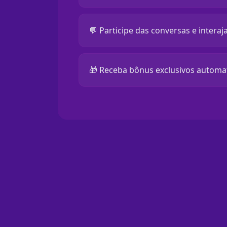
💬 Participe das conversas e interaj
🎁 Receba bônus exclusivos autom