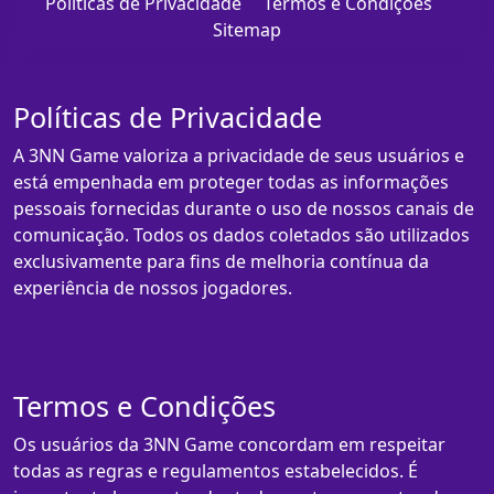
Políticas de Privacidade
Termos e Condições
Sitemap
Políticas de Privacidade
A 3NN Game valoriza a privacidade de seus usuários e
está empenhada em proteger todas as informações
pessoais fornecidas durante o uso de nossos canais de
comunicação. Todos os dados coletados são utilizados
exclusivamente para fins de melhoria contínua da
experiência de nossos jogadores.
Termos e Condições
Os usuários da 3NN Game concordam em respeitar
todas as regras e regulamentos estabelecidos. É