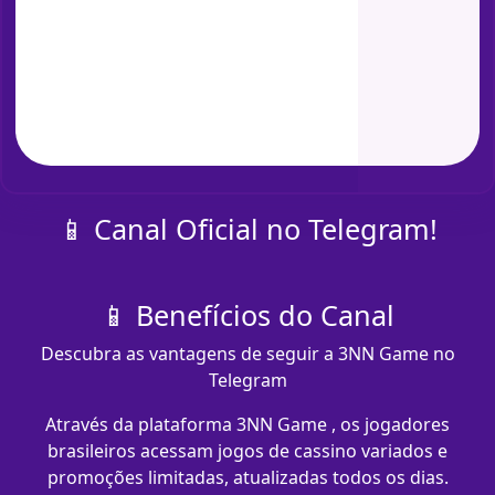
📱 Canal Oficial no Telegram!
📱 Benefícios do Canal
Descubra as vantagens de seguir a 3NN Game no
Telegram
Através da plataforma 3NN Game , os jogadores
brasileiros acessam jogos de cassino variados e
promoções limitadas, atualizadas todos os dias.