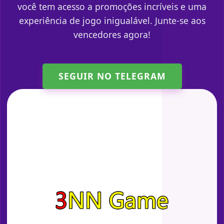
você tem acesso a promoções incríveis e uma
experiência de jogo inigualável. Junte-se aos
vencedores agora!
SEGUIR NO TELEGRAM