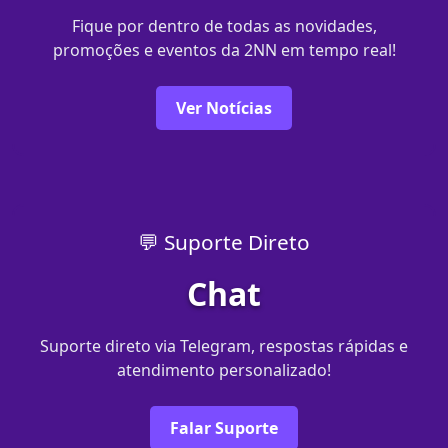
Fique por dentro de todas as novidades,
promoções e eventos da 2NN em tempo real!
Ver Notícias
💬 Suporte Direto
Chat
Suporte direto via Telegram, respostas rápidas e
atendimento personalizado!
Falar Suporte