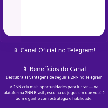
📱 Canal Oficial no Telegram!
📱 Benefícios do Canal
Descubra as vantagens de seguir a 2NN no Telegram
A 2NN cria mais oportunidades para lucrar — na
plataforma 2NN Brasil , escolha os jogos em que você é
bom e ganhe com estratégia e habilidade.