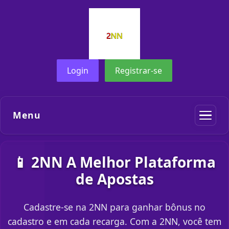
Login
Registrar-se
Menu
📱 2NN A Melhor Plataforma
de Apostas
Cadastre-se na 2NN para ganhar bônus no
cadastro e em cada recarga. Com a 2NN, você tem