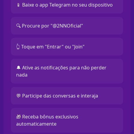
📱 Baixe o app Telegram no seu dispositivo
🔍 Procure por "@2NNOficial"
👆 Toque em "Entrar" ou "Join"
🔔 Ative as notificações para não perder
nada
💬 Participe das conversas e interaja
🎁 Receba bônus exclusivos
automaticamente