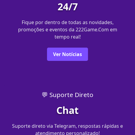
24/7
Fique por dentro de todas as novidades,
promoções e eventos da 222Game.Com em
tempo real!
Ver Notícias
💬 Suporte Direto
Chat
Suporte direto via Telegram, respostas rápidas e
atendimento personalizado!