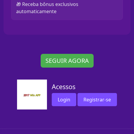
🎁 Receba bônus exclusivos
automaticamente
SEGUIR AGORA
Acessos
Login
Registrar-se