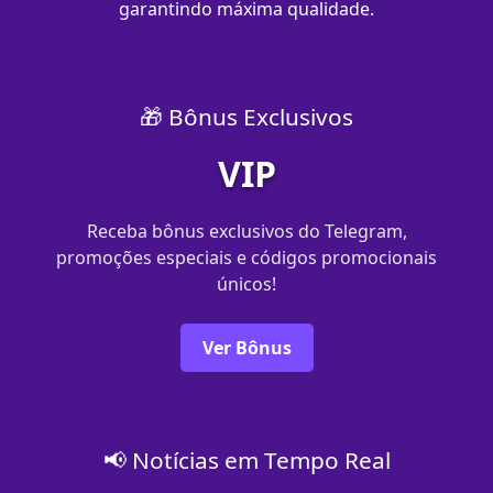
garantindo máxima qualidade.
🎁 Bônus Exclusivos
VIP
Receba bônus exclusivos do Telegram,
promoções especiais e códigos promocionais
únicos!
Ver Bônus
📢 Notícias em Tempo Real