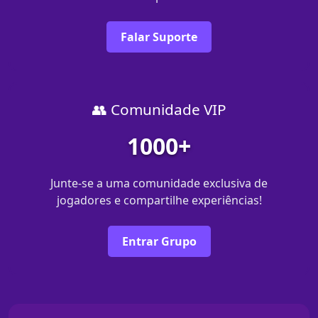
Falar Suporte
👥 Comunidade VIP
1000+
Junte-se a uma comunidade exclusiva de
jogadores e compartilhe experiências!
Entrar Grupo