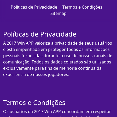
Políticas de Privacidade
Termos e Condições
Sitemap
Políticas de Privacidade
A 2017 Win APP valoriza a privacidade de seus usuários
e está empenhada em proteger todas as informações
pessoais fornecidas durante o uso de nossos canais de
comunicação. Todos os dados coletados são utilizados
exclusivamente para fins de melhoria contínua da
experiência de nossos jogadores.
Termos e Condições
Os usuários da 2017 Win APP concordam em respeitar