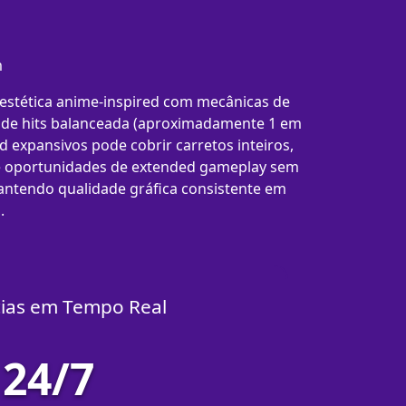
m
o estética anime-inspired com mecânicas de
ia de hits balanceada (aproximadamente 1 em
 expansivos pode cobrir carretos inteiros,
ece oportunidades de extended gameplay sem
antendo qualidade gráfica consistente em
.
cias em Tempo Real
24/7