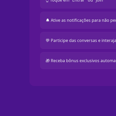
👆 Toque em "Entrar" ou "Join"
🔔 Ative as notificações para não p
💬 Participe das conversas e interaj
🎁 Receba bônus exclusivos autom