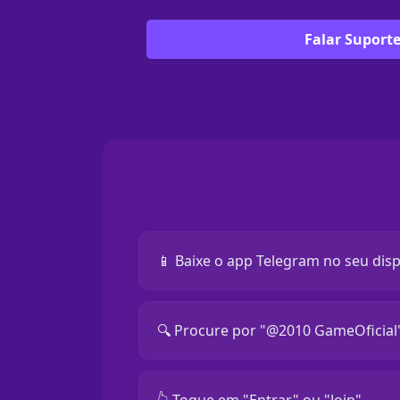
Falar Suport
📱 Baixe o app Telegram no seu disp
🔍 Procure por "@2010 GameOficial