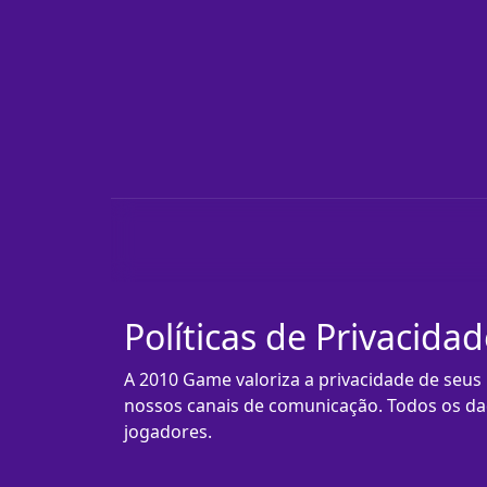
Políticas de Privacida
A 2010 Game valoriza a privacidade de seu
nossos canais de comunicação. Todos os dad
jogadores.