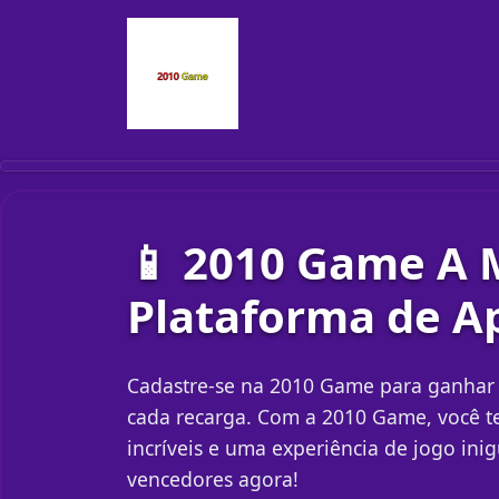
📱 2010 Game A 
Plataforma de A
Cadastre-se na 2010 Game para ganhar
cada recarga. Com a 2010 Game, você 
incríveis e uma experiência de jogo inig
vencedores agora!