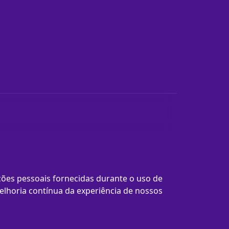
ões pessoais fornecidas durante o uso de
elhoria contínua da experiência de nossos