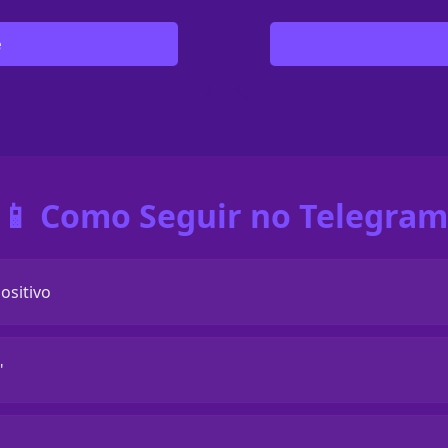
e
📱 Como Seguir no Telegram
ositivo
"