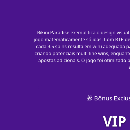
Bikini Paradise exemplifica o design visu
jogo matematicamente sólidas. Com RTP de 9
cada 3.5 spins resulta em win) adequada p
criando potenciais multi-line wins, enqua
apostas adicionais. O jogo foi otimizad
🎁 Bônus Exclu
VIP