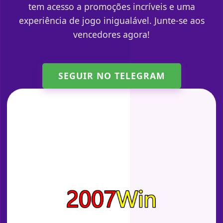
tem acesso a promoções incríveis e uma
experiência de jogo inigualável. Junte-se aos
vencedores agora!
SEGUIR NO TELEGRAM