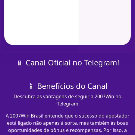
📱 Canal Oficial no Telegram!
📱 Benefícios do Canal
Descubra as vantagens de seguir a 2007Win no
Telegram
A 2007Win Brasil entende que o sucesso do apostador
está ligado não apenas à sorte, mas também às boas
oportunidades de bônus e recompensas. Por isso, a